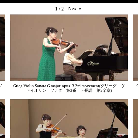
Next
»
1
/
2
ヴ
Grieg Violin Sonata G major. opus13 2rd movement(グリーグ ヴ
ァイオリン ソナタ 第2番 ト長調 第2楽章)