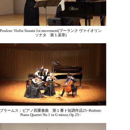
Poulenc Violin Sonata 1st movement(プーランク ヴァイオリン
ソナタ 第１楽章)
ブラームス：ピアノ四重奏曲 第１番ト短調作品25~Brahms:
Piano Quartet No.1 in G minor, Op.25~