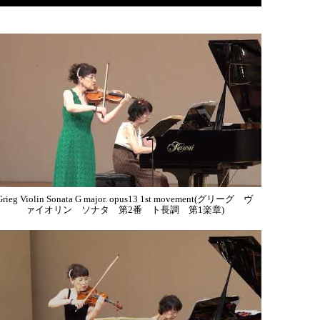
Grieg Violin Sonata G major. opus13 1st movement(グリーグ ヴ
ァイオリン ソナタ 第2番 ト長調 第1楽章)