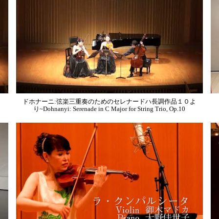
ドホナーニ:弦楽三重奏のためのセレナードハ長調作品１０よ
り~Dohnanyi: Serenade in C Major for String Trio, Op.10