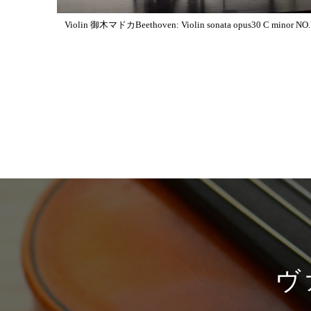
Violin 御木マドカBeethoven: Violin sonata opus30 C minor NO.
ヴ