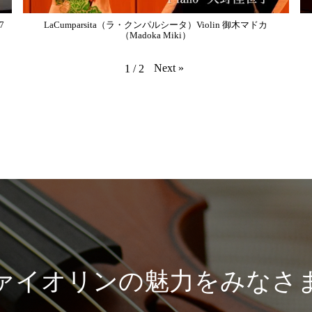
7
LaCumparsita（ラ・クンパルシータ）Violin 御木マドカ
（Madoka Miki）
Next
»
1
/
2
ァイオリンの魅力をみなさ