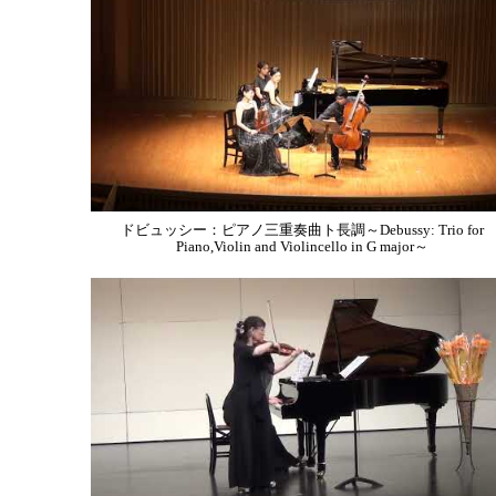
ドビュッシー：ピアノ三重奏曲ト長調～Debussy: Trio for
Piano,Violin and Violincello in G major～