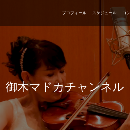
プロフィール
スケジュール
コ
御
木
マ
ド
カ
チ
ャ
ン
ネ
ル