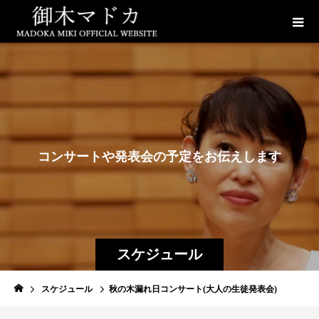
コ
ン
サ
ー
ト
や
発
表
会
の
予
定
を
お
伝
え
し
ま
す
スケジュール
スケジュール
秋の木漏れ日コンサート(大人の生徒発表会)