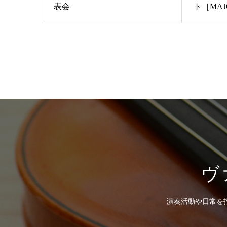
表会
ト［MAJO 
ヴ
演奏活動や日常を