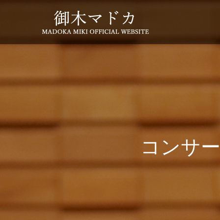
コ
ン
サ