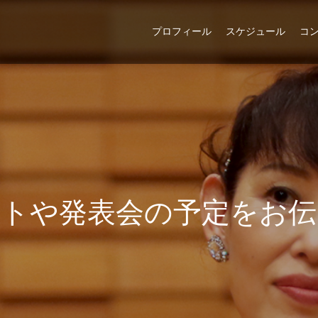
プロフィール
スケジュール
コ
ー
ト
や
発
表
会
の
予
定
を
お
伝