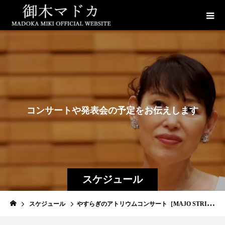
コ
ン
サ
ー
ト
や
発
表
会
の
予
定
を
お
伝
え
し
ま
す
スケジュール
スケジュール
やすらぎのアトリウムコンサート［MAJO STRING QUARTETコンサート ］(出演)