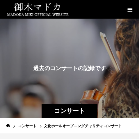
過
去
の
コ
ン
サ
ー
ト
の
記
録
で
す
コンサート
コンサート
文化ホールオープニングチャリティコンサート