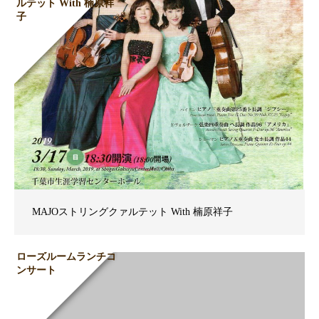
ルテット With 楠原祥
子
MAJOストリングクァルテット With 楠原祥子
ローズルームランチコ
ンサート