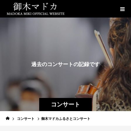
過
去
の
コ
ン
サ
ー
ト
の
記
録
で
す
コンサート
コンサート
御木マドカふるさとコンサート