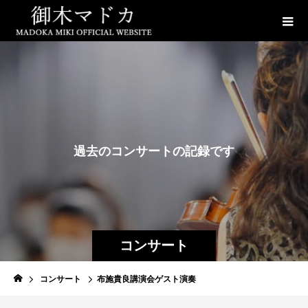
過
去
の
コ
ン
サ
ー
ト
の
記
録
で
す
コンサート
コンサート
布施貴良講演会ゲスト演奏