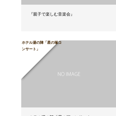
『親子で楽しむ音楽会』
ホテル湯の陣「星の塚コ
ンサート」