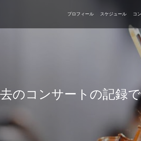
プロフィール
スケジュール
コ
去
の
コ
ン
サ
ー
ト
の
記
録
で