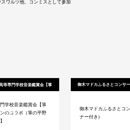
ウスワルツ他、コンミスとして参加
御木マドカふるさとコンサー
高等専門学校音楽鑑賞会【箏
リンのコラボ（箏の平野暁子
付き)
門学校音楽鑑賞会【箏
御木マドカふるさとコン
さんと）】
ンのコラボ（箏の平野
ナー付き)
】