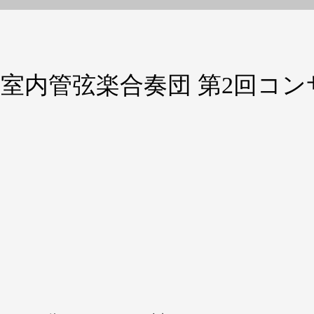
室内管弦楽合奏団 第2回コン