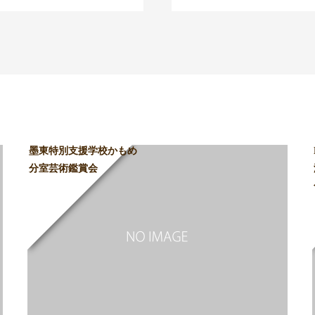
墨東特別支援学校かもめ
分室芸術鑑賞会