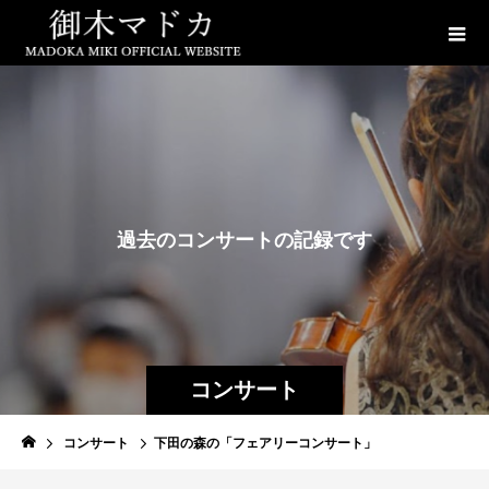
過
去
の
コ
ン
サ
ー
ト
の
記
録
で
す
コンサート
コンサート
下田の森の「フェアリーコンサート」