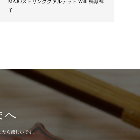
MAJOストリングクァルテット With 楠原祥
子
まへ
したら嬉しいです。