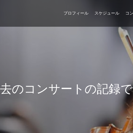
プロフィール
スケジュール
コ
去
の
コ
ン
サ
ー
ト
の
記
録
で