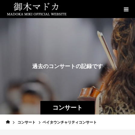
過
去
の
コ
ン
サ
ー
ト
の
記
録
で
す
コンサート
コンサート
ベイタウンチャリティコンサート