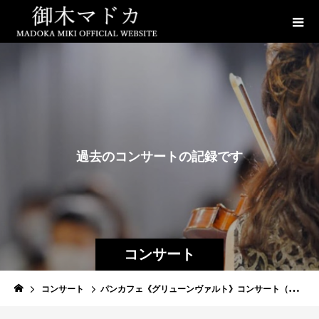
過
去
の
コ
ン
サ
ー
ト
の
記
録
で
す
コンサート
コンサート
パンカフェ《グリューンヴァルト》コンサート（ランチ付き）