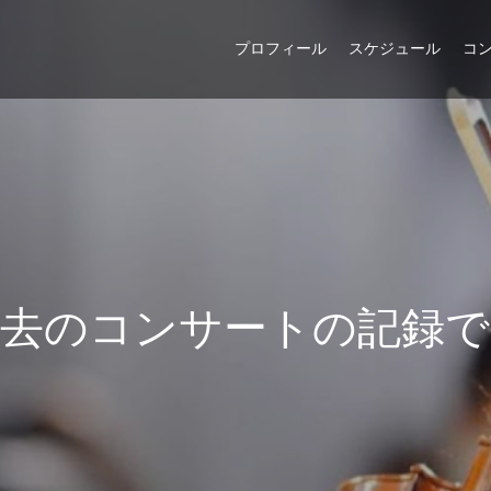
プロフィール
スケジュール
コ
去
の
コ
ン
サ
ー
ト
の
記
録
で