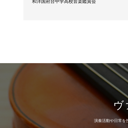
和洋国府台中学高校音楽鑑賞会
ヴ
演奏活動や日常を