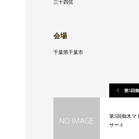
三十四弦
会場
千葉県千葉市
第5回
第5回御木マ
サート