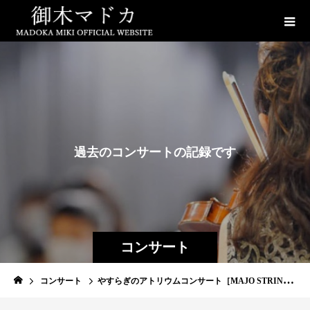
過
去
の
コ
ン
サ
ー
ト
の
記
録
で
す
コンサート
コンサート
やすらぎのアトリウムコンサート［MAJO STRING QUARTETコンサート ］(出演)