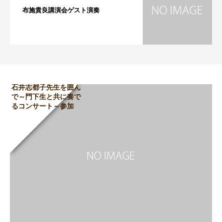
布施貴良講演会ゲスト演奏
石井志都子先生を囲ん
で～門下生と共に奏で
るコンサート～参加