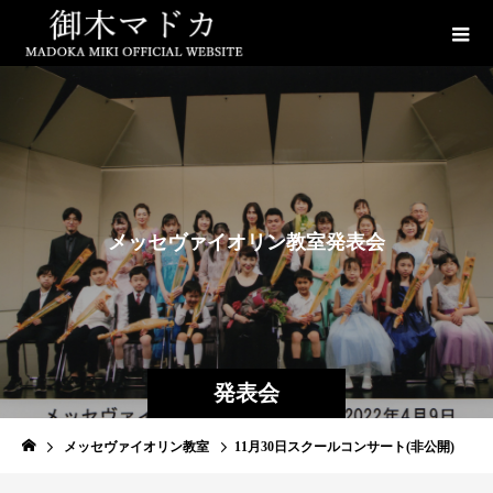
メ
ッ
セ
ヴ
ァ
イ
オ
リ
ン
教
室
発
表
会
発表会
メッセヴァイオリン教室
11月30日スクールコンサート(非公開)