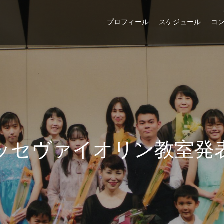
プロフィール
スケジュール
コ
ッ
セ
ヴ
ァ
イ
オ
リ
ン
教
室
発