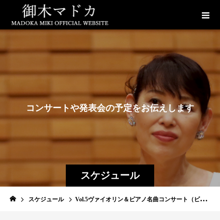
コ
ン
サ
ー
ト
や
発
表
会
の
予
定
を
お
伝
え
し
ま
す
スケジュール
スケジュール
Vol.5ヴァイオリン＆ピアノ名曲コンサート（ビタミンコンサート）